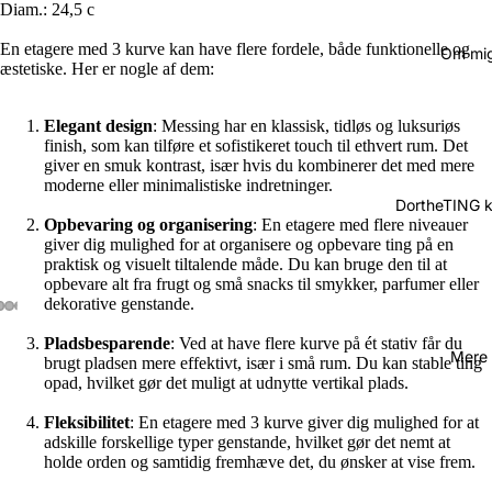
Diam.: 24,5 c
En etagere med 3 kurve kan have flere fordele, både funktionelle og
Om mi
æstetiske. Her er nogle af dem:
Elegant design
: Messing har en klassisk, tidløs og luksuriøs
finish, som kan tilføre et sofistikeret touch til ethvert rum. Det
giver en smuk kontrast, især hvis du kombinerer det med mere
moderne eller minimalistiske indretninger.
DortheTING 
Opbevaring og organisering
: En etagere med flere niveauer
giver dig mulighed for at organisere og opbevare ting på en
praktisk og visuelt tiltalende måde. Du kan bruge den til at
opbevare alt fra frugt og små snacks til smykker, parfumer eller
dekorative genstande.
Pladsbesparende
: Ved at have flere kurve på ét stativ får du
Mere
brugt pladsen mere effektivt, især i små rum. Du kan stable ting
opad, hvilket gør det muligt at udnytte vertikal plads.
Fleksibilitet
: En etagere med 3 kurve giver dig mulighed for at
adskille forskellige typer genstande, hvilket gør det nemt at
holde orden og samtidig fremhæve det, du ønsker at vise frem.