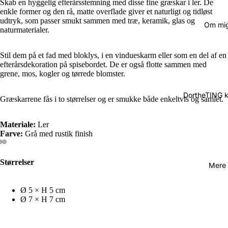
Skab en hyggelig efterårsstemning med disse fine græskar i ler. De
enkle former og den rå, matte overflade giver et naturligt og tidløst
udtryk, som passer smukt sammen med træ, keramik, glas og
Om mi
naturmaterialer.
Stil dem på et fad med bloklys, i en vindueskarm eller som en del af en
efterårsdekoration på spisebordet. De er også flotte sammen med
grene, mos, kogler og tørrede blomster.
DortheTING 
Græskarrene fås i to størrelser og er smukke både enkeltvis og samlet.
Materiale:
Ler
Farve:
Grå med rustik finish
Størrelser
Mere
Ø 5 × H 5 cm
Ø 7 × H 7 cm