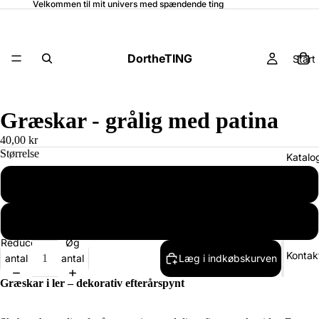
Velkommen til mit univers med spændende ting
DortheTING
Start
Græskar - grålig med patina
40,00 kr
Størrelse
Katalo
Lille 5x5 cm
Stor 7x7 cm
Reducer
Øg
Kontak
antal
antal
Læg i indkøbskurven
Græskar i ler – dekorativ efterårspynt