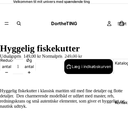
Velkommen til mit univers med spændende ting
DortheTING
Start
Hyggelig fiskekutter
Udsalgspris
149,00 kr
Normalpris
249,00 kr
Reducer
Øg
Katalo
antal
antal
Læg i indkøbskurven
Hyggelig fiskekutter i klassisk maritim stil med fine detaljer og flotte
detaljer. Den charmerende modelbåd er udført med master, reb,
redningskrans og små autentiske elementer, som giver et hyggeligt og
Kontak
nautisk udtryk.