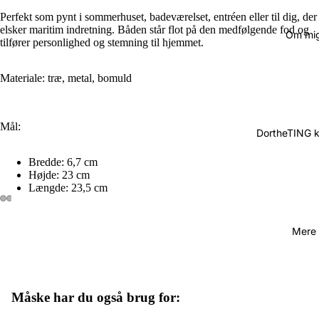
Perfekt som pynt i sommerhuset, badeværelset, entréen eller til dig, der
elsker maritim indretning. Båden står flot på den medfølgende fod og
Om mi
tilfører personlighed og stemning til hjemmet.
Materiale: træ, metal, bomuld
Mål:
DortheTING 
Bredde: 6,7 cm
Højde: 23 cm
Længde: 23,5 cm
Mere
Måske har du også brug for:
Politik om beskyttelse af persondata