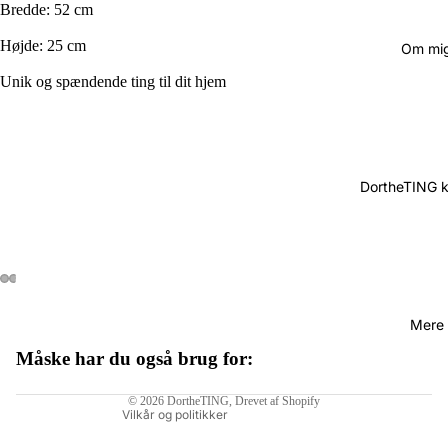
Bredde: 52 cm
Højde: 25 cm
Om mi
Unik og spændende ting til dit hjem
DortheTING 
Mere
Måske har du også brug for:
Politik om beskyttelse af persondata
© 2026
DortheTING
, Drevet af Shopify
Vilkår og politikker