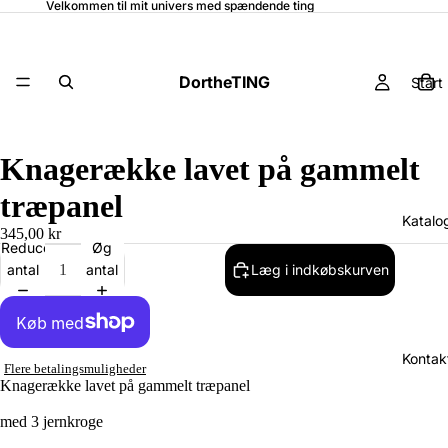
Velkommen til mit univers med spændende ting
DortheTING
Start
Knagerække lavet på gammelt
træpanel
Katalo
345,00 kr
Reducer
Øg
antal
antal
Læg i indkøbskurven
Kontak
Flere betalingsmuligheder
Knagerække lavet på gammelt træpanel
med 3 jernkroge