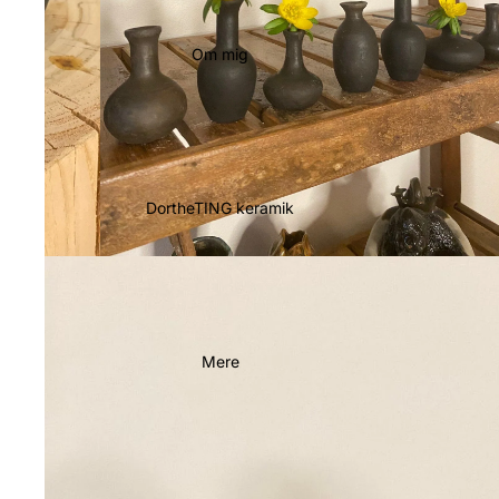
Om mig
DortheTING keramik
Mere