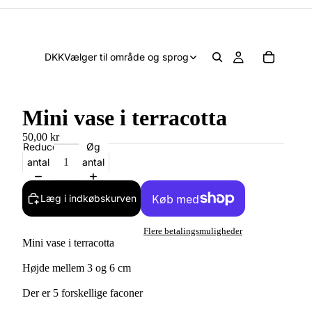
DKK
Vælger til område og sprog
Mini vase i terracotta
50,00 kr
Reducer
Øg
antal
antal
Læg i indkøbskurven
Flere betalingsmuligheder
Mini vase i terracotta
Højde mellem 3 og 6 cm
Der er 5 forskellige faconer