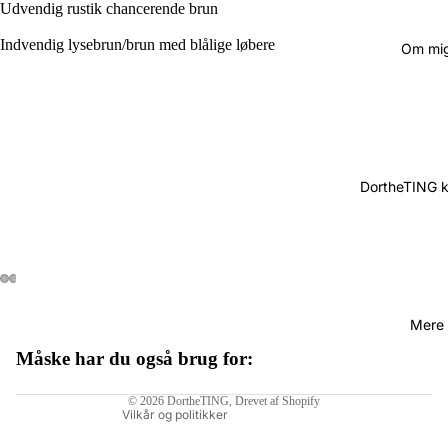
Udvendig rustik chancerende brun
Indvendig lysebrun/brun med blålige løbere
Om mi
DortheTING 
Mere
Måske har du også brug for:
Politik om beskyttelse af persondata
© 2026
DortheTING
, Drevet af Shopify
Vilkår og politikker