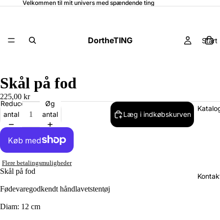
Velkommen til mit univers med spændende ting
DortheTING
Start
Skål på fod
225,00 kr
Reducer
Øg
Katalo
antal
antal
Læg i indkøbskurven
Flere betalingsmuligheder
Skål på fod
Kontak
Fødevaregodkendt håndlavetstentøj
Diam: 12 cm