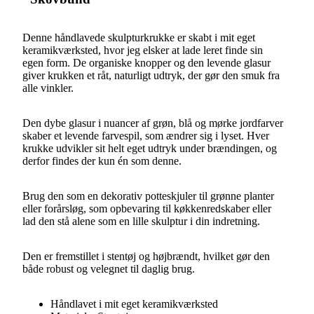
Denne håndlavede skulpturkrukke er skabt i mit eget
keramikværksted, hvor jeg elsker at lade leret finde sin
egen form. De organiske knopper og den levende glasur
giver krukken et råt, naturligt udtryk, der gør den smuk fra
alle vinkler.
Den dybe glasur i nuancer af grøn, blå og mørke jordfarver
skaber et levende farvespil, som ændrer sig i lyset. Hver
krukke udvikler sit helt eget udtryk under brændingen, og
derfor findes der kun én som denne.
Brug den som en dekorativ potteskjuler til grønne planter
eller forårsløg, som opbevaring til køkkenredskaber eller
lad den stå alene som en lille skulptur i din indretning.
Den er fremstillet i stentøj og højbrændt, hvilket gør den
både robust og velegnet til daglig brug.
Håndlavet i mit eget keramikværksted