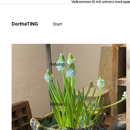
Velkommen til mit univers med spæ
DortheTING
Start
Katalog
Kontakt