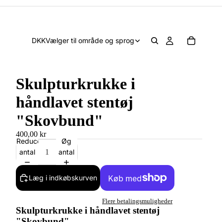
DKK
Vælger til område og sprog
Skulpturkrukke i
håndlavet stentøj
"Skovbund"
400,00 kr
Reducer
Øg
antal
antal
Læg i indkøbskurven
Flere betalingsmuligheder
Skulpturkrukke i håndlavet stentøj
"Skovbund"