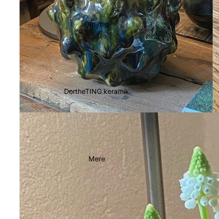
Om mig
DortheTING keramik
Mere