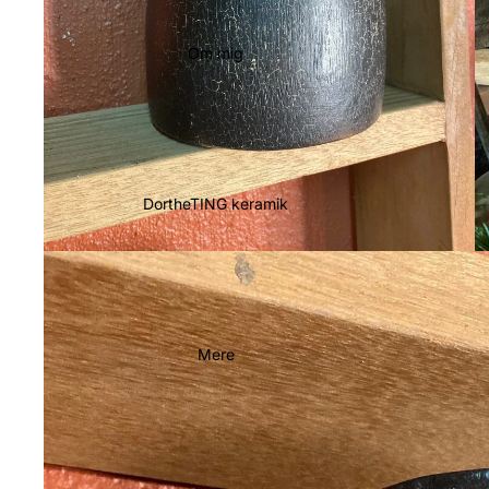
Om mig
DortheTING keramik
Mere