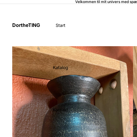
Velkommen til mit univers med spæ
DortheTING
Start
Katalog
Kontakt