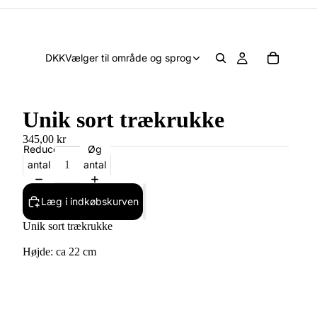
DKK
Vælger til område og sprog
Unik sort trækrukke
345,00 kr
Reducer
Øg
antal
antal
Læg i indkøbskurven
Unik sort trækrukke
Højde: ca 22 cm