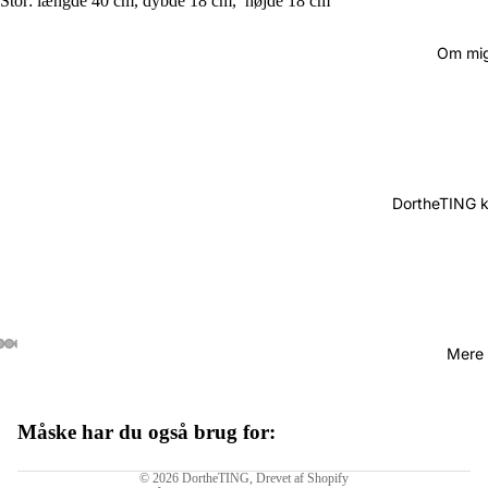
Stor: længde 40 cm, dybde 18 cm, højde 18 cm
Om mi
DortheTING 
Mere
Måske har du også brug for:
Politik om beskyttelse af persondata
© 2026
DortheTING
, Drevet af Shopify