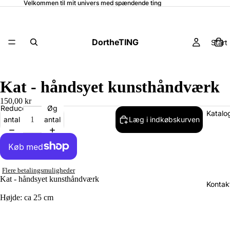
Velkommen til mit univers med spændende ting
DortheTING
Start
Kat - håndsyet kunsthåndværk
150,00 kr
Reducer
Øg
Katalo
antal
antal
Læg i indkøbskurven
Flere betalingsmuligheder
Kat - håndsyet kunsthåndværk
Kontak
Højde: ca 25 cm