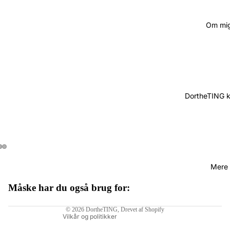
Om mi
DortheTING 
Mere
Måske har du også brug for:
Politik om beskyttelse af persondata
© 2026
DortheTING
, Drevet af Shopify
Vilkår og politikker