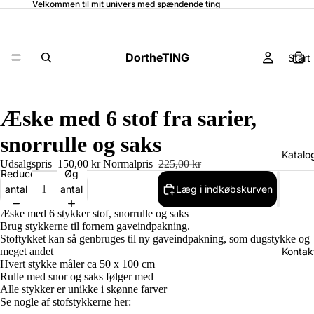
Velkommen til mit univers med spændende ting
DortheTING
Start
Æske med 6 stof fra sarier,
snorrulle og saks
Katalo
Udsalgspris
150,00 kr
Normalpris
225,00 kr
Reducer
Øg
antal
antal
Læg i indkøbskurven
Æske med 6 stykker stof, snorrulle og saks
Brug stykkerne til fornem gaveindpakning.
Stoftykket kan så genbruges til ny gaveindpakning, som dugstykke og
Kontak
meget andet
Hvert stykke måler ca 50 x 100 cm
Rulle med snor og saks følger med
Alle stykker er unikke i skønne farver
Se nogle af stofstykkerne her: