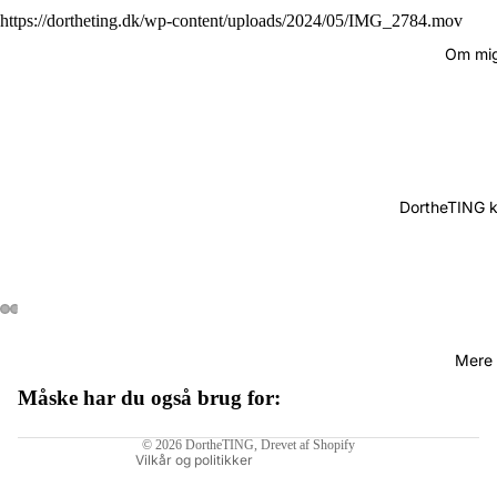
https://dortheting.dk/wp-content/uploads/2024/05/IMG_2784.mov
Om mi
DortheTING 
Mere
Måske har du også brug for:
Politik om beskyttelse af persondata
© 2026
DortheTING
, Drevet af Shopify
Vilkår og politikker