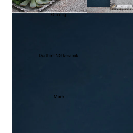
Om mig
DortheTING keramik
Mere