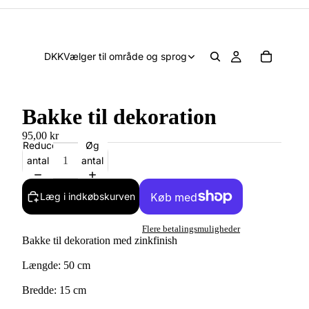
DKK
Vælger til område og sprog
Bakke til dekoration
95,00 kr
Reducer
Øg
antal
antal
Læg i indkøbskurven
Flere betalingsmuligheder
Bakke til dekoration med zinkfinish
Længde: 50 cm
Bredde: 15 cm