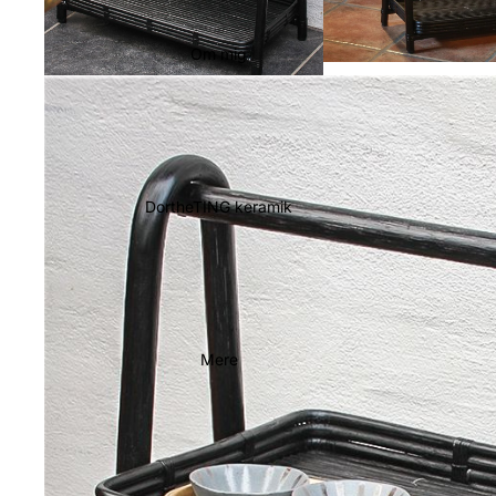
Om mig
DortheTING keramik
Mere