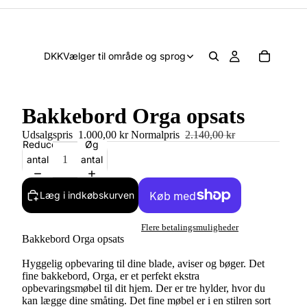
DKK
Vælger til område og sprog
Bakkebord Orga opsats
Udsalgspris
1.000,00 kr
Normalpris
2.140,00 kr
Reducer
Øg
antal
antal
Læg i indkøbskurven
Flere betalingsmuligheder
Bakkebord Orga opsats
Hyggelig opbevaring til dine blade, aviser og bøger. Det
fine bakkebord, Orga, er et perfekt ekstra
opbevaringsmøbel til dit hjem. Der er tre hylder, hvor du
kan lægge dine småting. Det fine møbel er i en stilren sort