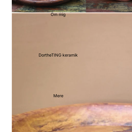
Om mig
DortheTING keramik
Mere