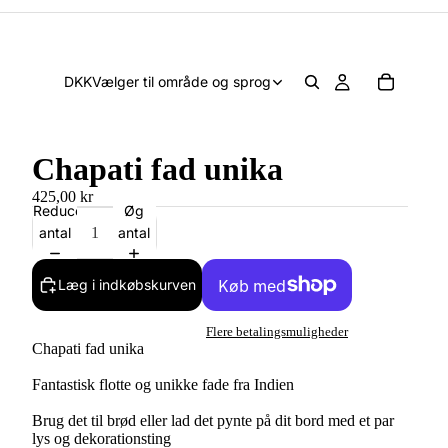
DKK
Vælger til område og sprog
Chapati fad unika
425,00 kr
Reducer
Øg
antal
antal
Læg i indkøbskurven
Flere betalingsmuligheder
Chapati fad unika
Fantastisk flotte og unikke fade fra Indien
Brug det til brød eller lad det pynte på dit bord med et par
lys og dekorationsting