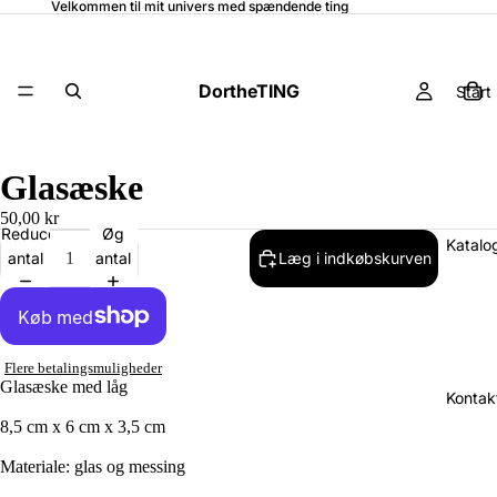
Velkommen til mit univers med spændende ting
DortheTING
Start
Glasæske
50,00 kr
Reducer
Øg
Katalo
antal
antal
Læg i indkøbskurven
Flere betalingsmuligheder
Glasæske med låg
Kontak
8,5 cm x 6 cm x 3,5 cm
Materiale: glas og messing