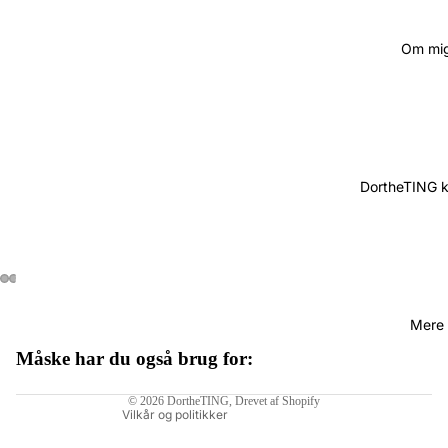
Om mi
DortheTING 
Mere
Måske har du også brug for:
Politik om beskyttelse af persondata
© 2026
DortheTING
, Drevet af Shopify
Vilkår og politikker