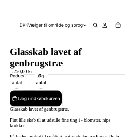
DKK
Vælger til område og sprog
Glasskab lavet af
genbrugstræ
1.250,00 kr
Reducer
Øg
antal
antal
Læg i indkøbskurven
Glasskab lavet af genbrugstræ.
Fint lille skab til at udstille fine ting i - blomster, nips,
krukker
På badeværelset til småting, vatrondeller, parfumer, flotte