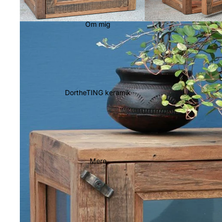
Om mig
DortheTING keramik
Mere