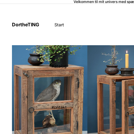
Velkommen til mit univers med spæ
DortheTING
Start
Katalog
Kontakt