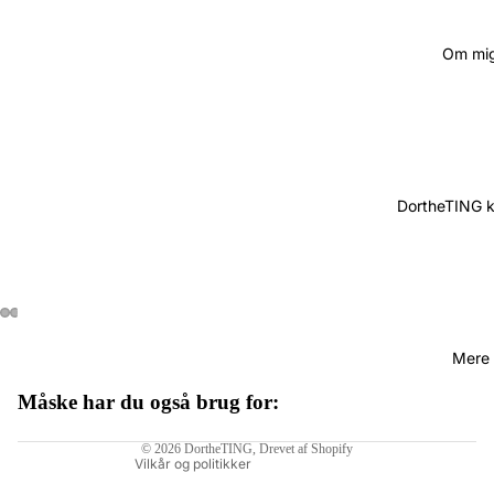
Om mi
DortheTING 
Mere
Måske har du også brug for:
Politik om beskyttelse af persondata
© 2026
DortheTING
, Drevet af Shopify
Vilkår og politikker