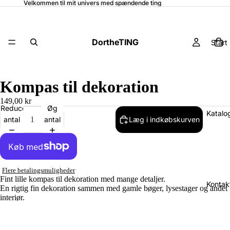
Velkommen til mit univers med spændende ting
DortheTING
Start
Kompas til dekoration
149,00 kr
Reducer
Øg
Katalo
antal
antal
Læg i indkøbskurven
Flere betalingsmuligheder
Fint lille kompas til dekoration med mange detaljer.
Kontak
En rigtig fin dekoration sammen med gamle bøger, lysestager og andet
interiør.