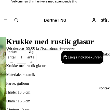
Velkommen til mit univers med spændende ting
DortheTING
Start
Krukke med rustik glasur
Udsalgspris
99,00 kr
Normalpris
175,00 kr
Reducer
Øg
Katalo
antal
antal
Læg i indkøbskurven
Krukke med rustik glasur
Materiale: keramik
Farve: gulbrun
Kontak
Højde: 18,5 cm
Diam.: 16,5 cm
Åbning: 12 cm