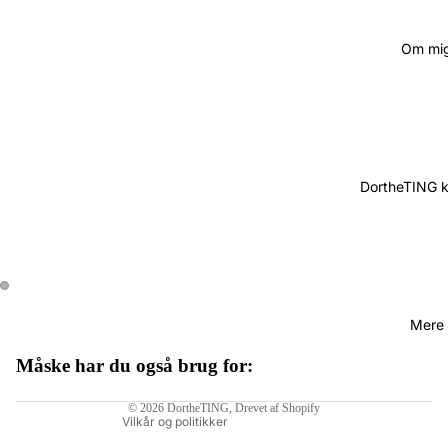
Om mi
DortheTING 
Mere
Måske har du også brug for:
Politik om beskyttelse af persondata
© 2026
DortheTING
, Drevet af Shopify
Vilkår og politikker