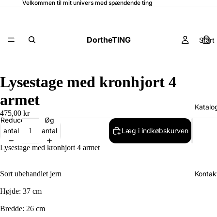
Velkommen til mit univers med spændende ting
DortheTING
Start
Lysestage med kronhjort 4
armet
Katalo
475,00 kr
Reducer
Øg
antal
antal
Læg i indkøbskurven
Lysestage med kronhjort 4 armet
Kontak
Sort ubehandlet jern
Højde: 37 cm
Bredde: 26 cm