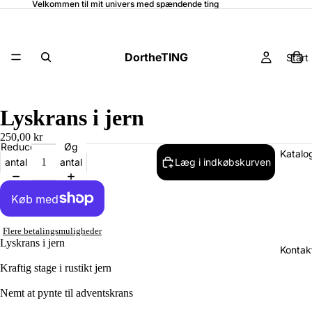
Velkommen til mit univers med spændende ting
DortheTING
Start
Lyskrans i jern
250,00 kr
Reducer
Øg
Katalo
antal
antal
Læg i indkøbskurven
Flere betalingsmuligheder
Lyskrans i jern
Kontak
Kraftig stage i rustikt jern
Nemt at pynte til adventskrans