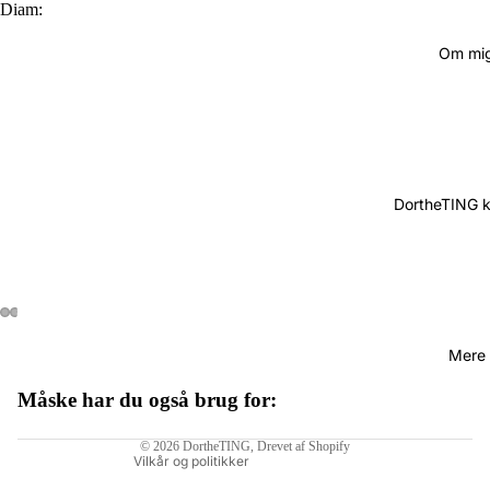
Diam:
Om mi
DortheTING 
Mere
Måske har du også brug for:
Politik om beskyttelse af persondata
© 2026
DortheTING
, Drevet af Shopify
Vilkår og politikker