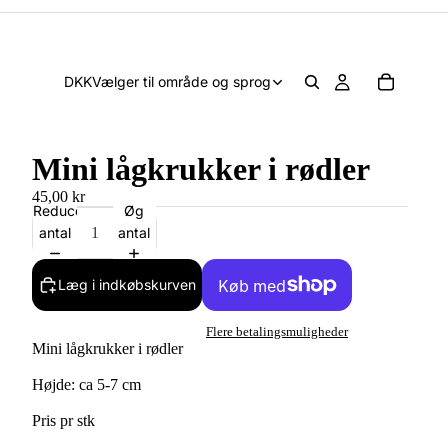
DKK
Vælger til område og sprog
Mini lågkrukker i rødler
45,00 kr
Reducer
Øg
antal
antal
Læg i indkøbskurven
Flere betalingsmuligheder
Mini lågkrukker i rødler
Højde: ca 5-7 cm
Pris pr stk