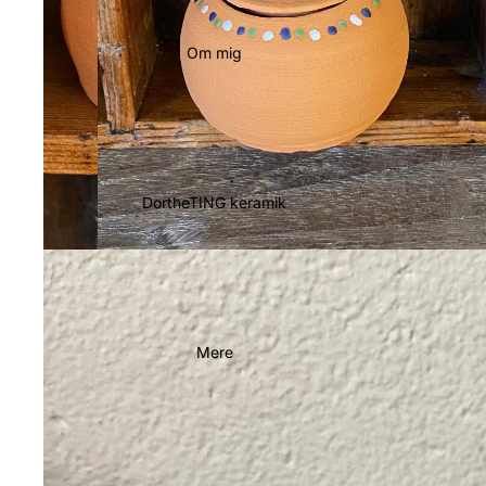
Om mig
DortheTING keramik
Mere