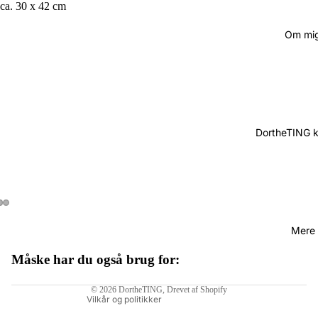
ca. 30 x 42 cm
Om mi
DortheTING 
Mere
Måske har du også brug for:
Politik om beskyttelse af persondata
© 2026
DortheTING
, Drevet af Shopify
Vilkår og politikker