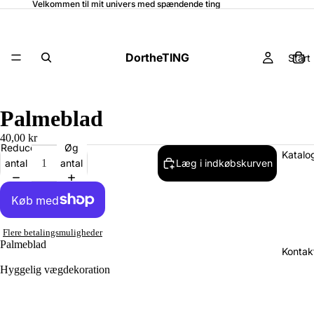
Velkommen til mit univers med spændende ting
DortheTING
Start
Palmeblad
40,00 kr
Reducer
Øg
Katalo
antal
antal
Læg i indkøbskurven
Flere betalingsmuligheder
Palmeblad
Kontak
Hyggelig vægdekoration