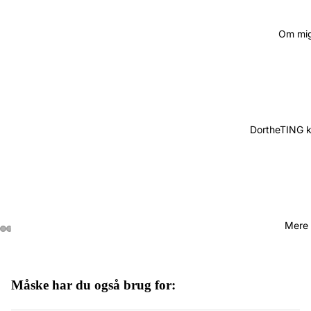
Om mi
DortheTING 
Mere
Måske har du også brug for:
Politik om beskyttelse af persondata