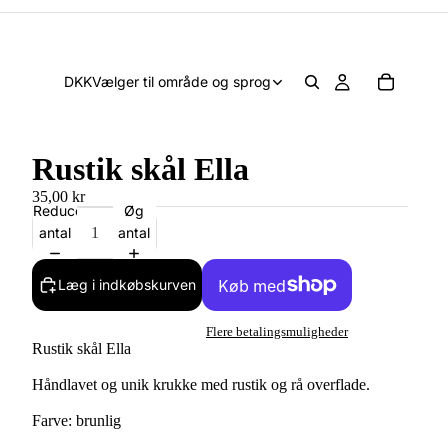
DKK
Vælger til område og sprog
Rustik skål Ella
35,00 kr
Reducer
Øg
antal
antal
Læg i indkøbskurven
Flere betalingsmuligheder
Rustik skål Ella
Håndlavet og unik krukke med rustik og rå overflade.
Farve: brunlig