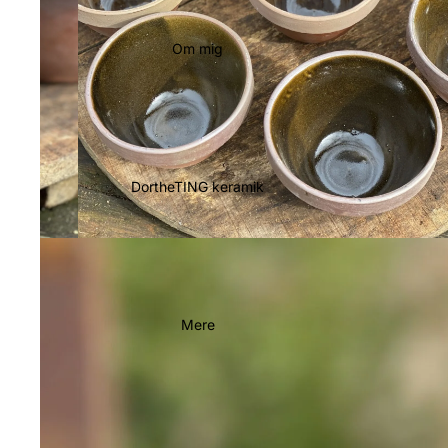
Om mig
DortheTING keramik
Mere