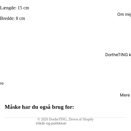
Længde: 15 cm
Om mi
Bredde: 8 cm
DortheTING 
Mere
Måske har du også brug for:
Politik om beskyttelse af persondata
© 2026
DortheTING
, Drevet af Shopify
Vilkår og politikker