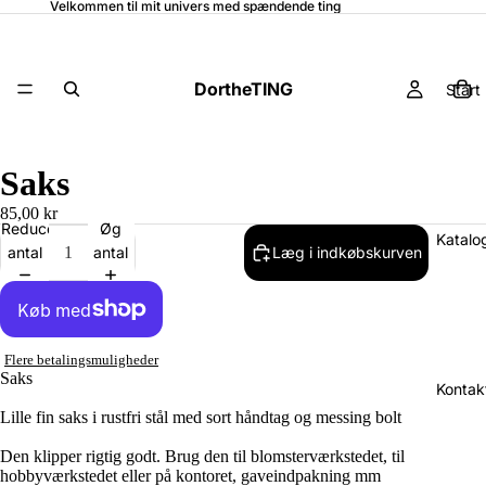
Velkommen til mit univers med spændende ting
DortheTING
Start
Saks
85,00 kr
Reducer
Øg
Katalo
antal
antal
Læg i indkøbskurven
Flere betalingsmuligheder
Saks
Kontak
Lille fin saks i rustfri stål med sort håndtag og messing bolt
Den klipper rigtig godt. Brug den til blomsterværkstedet, til
hobbyværkstedet eller på kontoret, gaveindpakning mm