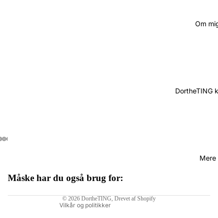
Om mi
DortheTING 
Mere
Måske har du også brug for:
Politik om beskyttelse af persondata
© 2026
DortheTING
, Drevet af Shopify
Vilkår og politikker