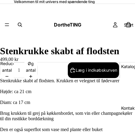
Velkommen til mit univers med spændende ting
DortheTING
Start
Stenkrukke skabt af flodsten
499,00 kr
Reducer
Øg
Katalo
antal
antal
Læg i indkøbskurven
Stenkrukke skabt af flodsten. Krukken er velegnet til fødevarer
Højde: ca 21 cm
Diam: ca 17 cm
Kontak
Brug krukken til grej på køkkenbordet, som vin eller champagnekøler
til din rustikke borddækning
Den er også superflot som vase med plante eller buket