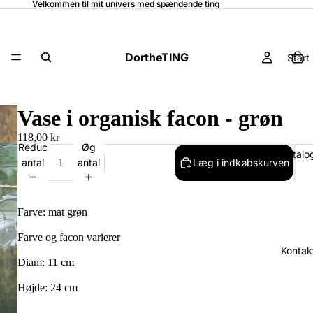
Velkommen til mit univers med spændende ting
DortheTING
Start
Vase i organisk facon - grøn
118,00 kr
Reducer
Øg
Katalo
antal
antal
Læg i indkøbskurven
Farve: mat grøn
Farve og facon varierer
Kontak
Diam: 11 cm
Højde: 24 cm