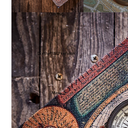
Om mig
DortheTING keramik
Mere